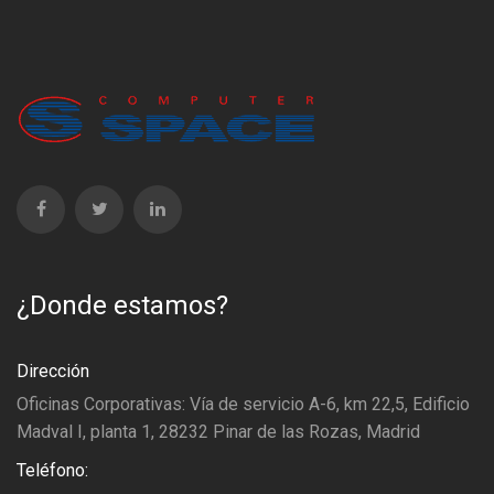
clientes. Sabemos que sólo en entornos de colaboración
y trabajo en equipo es posible el éxito.
Nuestra agilidad y flexibilidad permite adaptarnos
rápidamente a las necesidades cambiantes de nuestros
clientes.
¿Donde estamos?
Dirección
Oficinas Corporativas: Vía de servicio A-6, km 22,5, Edificio
Madval I, planta 1, 28232 Pinar de las Rozas, Madrid
Teléfono: