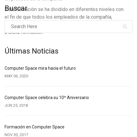
Buscar
Esta formación se ha dividido en diferentes niveles con
el fin de que todos los empleados de la compañía,
independientemente del nivel que tengan, puedan asistir
a dicha formación.
Últimas Noticias
Computer Space mira hacia el futuro
MAY 06, 2020
Computer Space celebra su 10º Aniversario
JUN 25, 2018
Formación en Computer Space
NOV 30, 2017