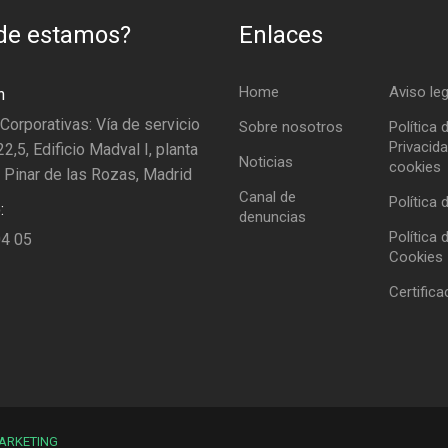
de estamos?
Enlaces
Home
Aviso leg
n
 Corporativas: Vía de servicio
Sobre nosotros
Política 
Privacida
2,5, Edificio Madval I, planta
Noticias
cookies
 Pinar de las Rozas, Madrid
Canal de
Política 
:
denuncias
Política 
04 05
Cookies
Certific
ARKETING