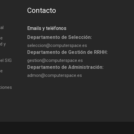
Contacto
al
Emails y teléfonos
Departamento de Selección:
de
d y
seleccion@computerspace.es
Departamento de Gestión de RRHH:
del SIG
gestion@computerspace.es
Departamento de Administración:
de
admon@computerspace.es
aciones