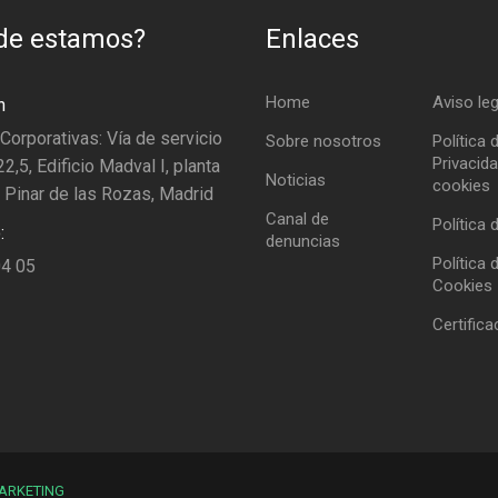
de estamos?
Enlaces
Home
Aviso leg
n
 Corporativas: Vía de servicio
Sobre nosotros
Política 
Privacida
2,5, Edificio Madval I, planta
Noticias
cookies
 Pinar de las Rozas, Madrid
Canal de
Política 
:
denuncias
Política 
04 05
Cookies
Certific
ARKETING