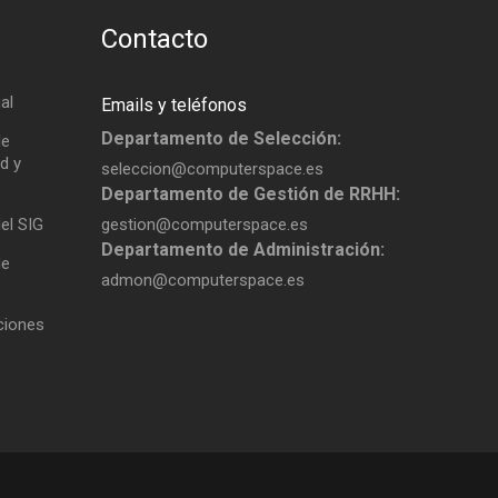
Contacto
al
Emails y teléfonos
Departamento de Selección:
de
d y
seleccion@computerspace.es
Departamento de Gestión de RRHH:
del SIG
gestion@computerspace.es
Departamento de Administración:
de
admon@computerspace.es
aciones