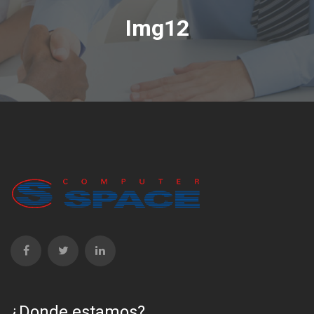
Img12
¿Donde estamos?